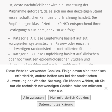
ist, desto nachdrücklicher wird die Umsetzung der
Maßnahme gefordert, da es sich um den derzeitigen Stand
wissenschaftlicher Kenntnis und Erfahrung handelt. Die
Empfehlungen klassifiziert die KRINKO entsprechend ihren
Festlegungen aus dem Jahr 2010 wie folgt:
Kategorie IA: Diese Empfehlung basiert auf gut
konzipierten systematischen Review oder einzelnen
hochwertigen randomisierten kontrollierten Studien.
Kategorie IB: Diese Empfehlung basiert auf klinischen
oder hochwertigen epidemiologischen Studien und
strengen, plausiblen und nachvollziehbaren theoretischen
Ableitungen.
Diese Website verwendet Cookies. Einige davon sind technisch
Kategorie II: Diese Empfehlung basiert auf
erforderlich, andere helfen uns bei der statistischen
hinweisenden Studien/Untersuchungen und strengen,
Auswertung der Website-Nutzung. Sie können wählen, ob Sie
plausiblen und nachvollziehbaren theoretischen
nur die technisch notwendigen Cookies zulassen möchten
oder alle.
Ableitungen.
Kategorie III: Maßnahmen, über deren Wirksamkeit nur
Alle zulassen
Nur erforderlich Cookies
unzureichende oder widersprüchliche Hinweise vorliegen,
Datenschutzerklärung
deshalb ist eine Empfehlung nicht möglich.
Kategorie IV: Anforderungen, Maßnahmen und