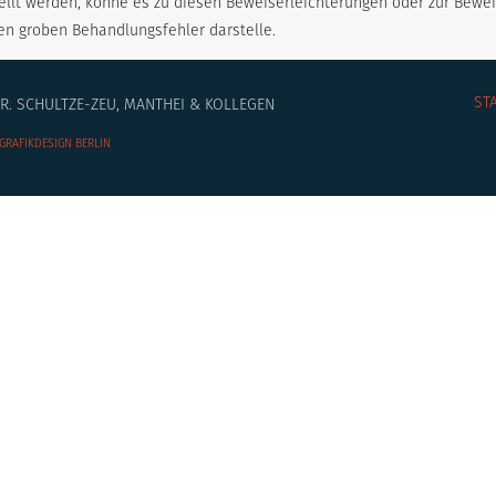
lt werden, könne es zu diesen Beweiserleichterungen oder zur Bew
n groben Behandlungsfehler darstelle.
ST
. SCHULTZE-ZEU, MANTHEI & KOLLEGEN
GRAFIKDESIGN BERLIN