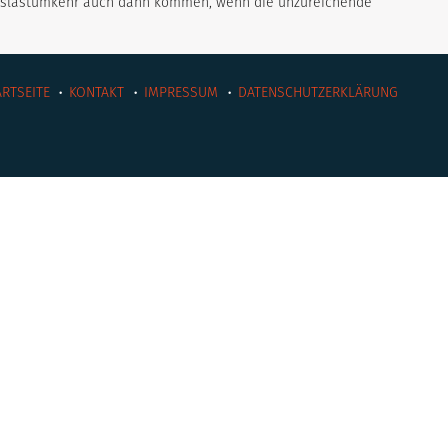
eislastumkehr auch dann kommen, wenn die unzureichende
ARTSEITE
KONTAKT
IMPRESSUM
DATENSCHUTZERKLÄRUNG