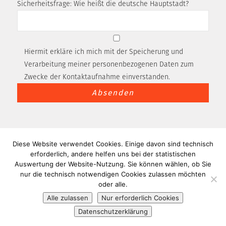
Sicherheitsfrage: Wie heißt die deutsche Hauptstadt?
Hiermit erkläre ich mich mit der Speicherung und
Verarbeitung meiner personenbezogenen Daten zum
Zwecke der Kontaktaufnahme einverstanden.
Diese Website verwendet Cookies. Einige davon sind technisch
STARTSEITE
KONTAKT
IMPRESSUM
erforderlich, andere helfen uns bei der statistischen
DATENSCHUTZERKLÄRUNG
Auswertung der Website-Nutzung. Sie können wählen, ob Sie
©2026 RECHTSANWÄLTE DR. SCHULTZE-ZEU, MANTHEI &
nur die technisch notwendigen Cookies zulassen möchten
oder alle.
KOLLEGEN
Alle zulassen
Nur erforderlich Cookies
WEBDESIGN
:
SEBASTIAN KLAMMER
GRAFIKDESIGN BERLIN
Datenschutzerklärung