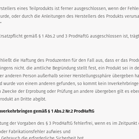
erstellers eines Teilprodukts ist ferner ausgeschlossen, wenn der Fehl
urde, oder durch die Anleitungen des Herstellers des Produkts verursac
“
e Ersatzpflicht gemäß § 1 Abs.2 und 3 ProdHaftG ausgeschlossen ist, träg
schließt die Haftung des Produzenten für den Fall aus, dass er das Prod
ingens nicht. die amtliche Begründung stellt fest, ein Produkt sei in 
ner anderen Person außerhalb seiner Herstellungssphäre übergeben ha
d wurde von einem anderen gefunden, so kommt kein Inverkehrbringen
 Zwecke der Erprobung oder Prüfung an andere übergeben gilt es ebenfa
rodukt an Dritte abgibt.
 Inverkehrbringen gemäß § 1 Abs.2 Nr.2 ProdHaftG
htung der Vorgaben des § 3 ProdHaftG fehlerfrei, wenn es im Zeitpunkt
oder Fabrikationsfehler aufwies und
Gebrauch die erforderliche Sicherheit bot.