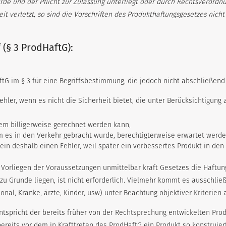
e und der Pflicht zur Zulassung unterliegt oder durch Rechtsverordnun
it verletzt, so sind die Vorschriften des Produkthaftungsgesetzes nich
 (§ 3 ProdHaftG):
tG im § 3 für eine Begriffsbestimmung, die jedoch nicht abschließend 
Fehler, wenn es nicht die Sicherheit bietet, die unter Berücksichtigun
em billigerweise gerechnet werden kann,
em es in den Verkehr gebracht wurde, berechtigterweise erwartet werde
llein deshalb einen Fehler, weil später ein verbessertes Produkt in den
ei Vorliegen der Voraussetzungen unmittelbar kraft Gesetzes die Haftun
u Grunde liegen, ist nicht erforderlich. Vielmehr kommt es ausschlie
nal, Kranke, ärzte, Kinder, usw) unter Beachtung objektiver Kriterien
ntspricht der bereits früher von der Rechtsprechung entwickelten Pr
bereits vor dem in Krafttreten des ProdHaftG ein Produkt so konstruie