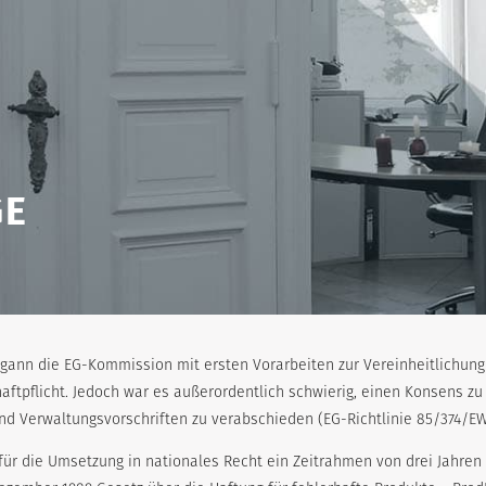
GE
gann die EG-Kommission mit ersten Vorarbeiten zur Vereinheitlichun
aftpflicht. Jedoch war es außerordentlich schwierig, einen Konsens zu e
nd Verwaltungsvorschriften zu verabschieden (EG-Richtlinie 85/374/EW
st für die Umsetzung in nationales Recht ein Zeitrahmen von drei Jahre