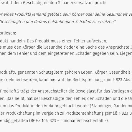
G gewährt dem Geschädigten den Schadensersatzanspruch:
r eines Produkts jemand getötet, sein Körper oder seine Gesundheit ver
 Geschädigten den daraus entstehenden Schaden zu ersetzen.
“
rliegen:
dukt handeln. Das Produkt muss einen Fehler aufweisen.
s muss den Körper, die Gesundheit oder eine Sache des Anspruchstell
hen dem Fehler und dem eingetretenen Schaden gegeben sein. Liegen d
1 ProdHaftG genannten Schutzgütern gehören Leben, Körper, Gesundheit
her definiert werden, kann hier auf die Rechtsprechung zum § 823 Abs.
1 ProdHaftG trägt der Anspruchsteller die Beweislast für das Vorlieg
n. Das heißt, hat der Beschädigte den Fehler, den Schaden und die Urs
dem das Produkt in den Verkehr gebracht wurde (Staudinger, Randnumme
er Produkthaftung im Vergleich zu Produzentenhaftung gemäß § 823 BG
ndig gehalten (BGHZ 104, 323 – Limonadenflaschenfall -).