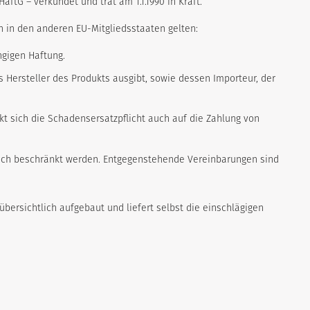
tG – verkündet und trat am 1.1.1990 in Kraft.
h in den anderen EU-Mitgliedsstaaten gelten:
gigen Haftung.
ls Hersteller des Produkts ausgibt, sowie dessen Importeur, der
t sich die Schadensersatzpflicht auch auf die Zahlung von
noch beschränkt werden. Entgegenstehende Vereinbarungen sind
ersichtlich aufgebaut und liefert selbst die einschlägigen