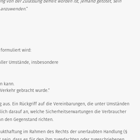
g von der Zulassung befreit worden ist, jemand getötet, sein
t anzuwenden.
“
formuliert wird:
g aller Umstände, insbesondere
n kann.
 Verkehr gebracht wurde.“
g aus. Ein Rückgriff auf die Vereinbarungen, die unter Umständen
ßlich darauf an, welche Sicherheitserwartungen die Verbraucher
 an den Gegenstand richten.
odukthaftung im Rahmen des Rechts der unerlaubten Handlung (§
rt sein, dass es für den ihm zugedachten oder zugeschriebenen