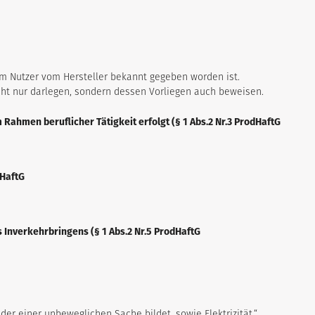
em Nutzer vom Hersteller bekannt gegeben worden ist.
nicht nur darlegen, sondern dessen Vorliegen auch beweisen.
m Rahmen beruflicher Tätigkeit erfolgt (§ 1 Abs.2 Nr.3 ProdHaftG
dHaftG
 Inverkehrbringens (§ 1 Abs.2 Nr.5 ProdHaftG
er einer unbeweglichen Sache bildet, sowie Elektrizität.“