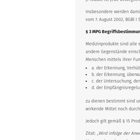
Insbesondere werden damit
vom 7. August 2002, BGBl I 
§ 3 MPG Begriffsbestimmu
Medizinprodukte sind alle 
andere Gegenstände einschl
Menschen mittels ihrer Fu
a. der Erkennung, Verhü
b. der Erkennung, über
c. der Untersuchung, de
d. der Empfängnisregel
zu dienen bestimmt sind 
wirkende Mittel noch durch
Jedoch gilt gemäß § 15 Prod
Zitat: „
Wird infolge der An