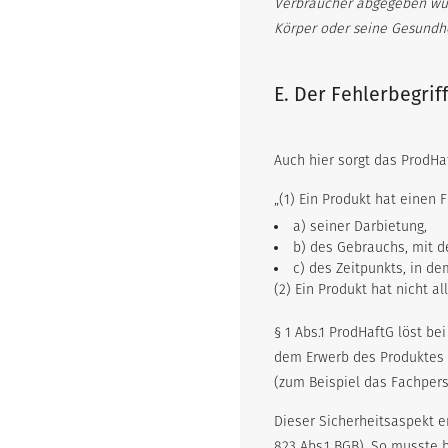
Verbraucher abgegeben wurd
Körper oder seine Gesundhe
E. Der Fehlerbegriff
Auch hier sorgt das ProdHaf
„(1) Ein Produkt hat einen 
a) seiner Darbietung,
b) des Gebrauchs, mit d
c) des Zeitpunkts, in d
(2) Ein Produkt hat nicht a
§ 1 Abs.1 ProdHaftG löst b
dem Erwerb des Produktes z
(zum Beispiel das Fachperso
Dieser Sicherheitsaspekt e
823 Abs.1 BGB). So musste 