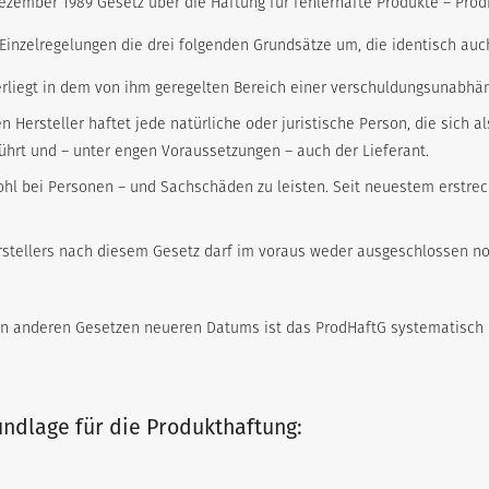
zember 1989 Gesetz über die Haftung für fehlerhafte Produkte – ProdHaf
 Einzelregelungen die drei folgenden Grundsätze um, die identisch auc
rliegt in dem von ihm geregelten Bereich einer verschuldungsunabhän
Hersteller haftet jede natürliche oder juristische Person, die sich a
führt und – unter engen Voraussetzungen – auch der Lieferant.
hl bei Personen – und Sachschäden zu leisten. Seit neuestem erstreck
Herstellers nach diesem Gesetz darf im voraus weder ausgeschlossen 
n anderen Gesetzen neueren Datums ist das ProdHaftG systematisch üb
undlage für die Produkthaftung: