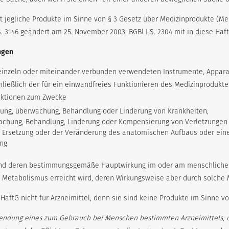
 jegliche Produkte im Sinne von § 3 Gesetz über Medizinprodukte (M
S. 3146 geändert am 25. November 2003, BGBl I S. 2304 mit in diese Haf
ngen
einzeln oder miteinander verbunden verwendeten Instrumente, Apparat
ießlich der für ein einwandfreies Funktionieren des Medizinprodukte
nktionen zum Zwecke
tung, überwachung, Behandlung oder Linderung von Krankheiten,
wachung, Behandlung, Linderung oder Kompensierung von Verletzungen
r Ersetzung oder der Veränderung des anatomischen Aufbaus oder ein
ung
und deren bestimmungsgemäße Hauptwirkung im oder am menschliche
 Metabolismus erreicht wird, deren Wirkungsweise aber durch solche M
HaftG nicht für Arzneimittel, denn sie sind keine Produkte im Sinne vo
wendung eines zum Gebrauch bei Menschen bestimmten Arzneimittels, d