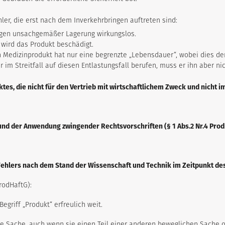
hler, die erst nach dem Inverkehrbringen auftreten sind:
wegen unsachgemäßer Lagerung wirkungslos.
wird das Produkt beschädigt.
in Medizinprodukt hat nur eine begrenzte „Lebensdauer“, wobei dies d
er im Streitfall auf diesen Entlastungsfall berufen, muss er ihn aber 
uktes, die nicht für den Vertrieb mit wirtschaftlichem Zweck und nicht i
und der Anwendung zwingender Rechtsvorschriften (§ 1 Abs.2 Nr.4 Pro
Fehlers nach dem Stand der Wissenschaft und Technik im Zeitpunkt des
ProdHaftG):
egriff „Produkt“ erfreulich weit.
he Sache, auch wenn sie einen Teil einer anderen beweglichen Sache od